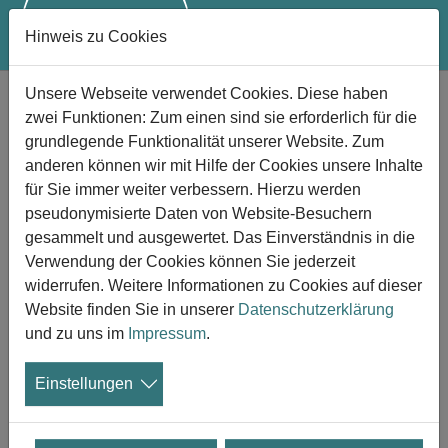
Hinweis zu Cookies
Zum Hauptinhalt springen
Unsere Webseite verwendet Cookies. Diese haben
Anhörung zur Novelle des
zwei Funktionen: Zum einen sind sie erforderlich für die
hessischen Bestattungsgesetzes
grundlegende Funktionalität unserer Website. Zum
Innenausschuss des Hessischen Landtags
anderen können wir mit Hilfe der Cookies unsere Inhalte
für Sie immer weiter verbessern. Hierzu werden
tagt
pseudonymisierte Daten von Website-Besuchern
gesammelt und ausgewertet. Das Einverständnis in die
27.08.2025
Verwendung der Cookies können Sie jederzeit
Heute findet die
öffentliche mündliche
widerrufen. Weitere Informationen zu Cookies auf dieser
Anhörung des Innenausschusses des
Website finden Sie in unserer
Datenschutzerklärung
Hessischen Landtags
zum Gesetzentwurf
und zu uns im
Impressum
.
der Landesregierung zur Änderung des
Friedhofs- und Bestattungsgesetzes (Drucks. 21/2378)
Einstellungen
statt. Im Rahmen der mündlichen Anhörung erhalten
Verbände, Institutionen und Experten die Gelegenheit,
ihre schriftlichen Stellungnahmen kurz zu erläutern und