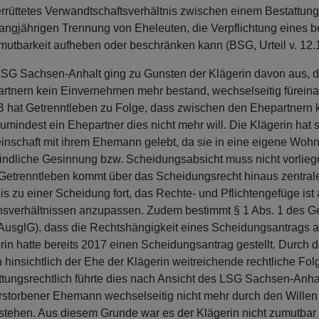
errüttetes Verwandtschaftsverhältnis zwischen einem Bestattun
langjährigen Trennung von Eheleuten, die Verpflichtung eines 
utbarkeit aufheben oder beschränken kann (BSG, Urteil v. 12.1
SG Sachsen-Anhalt ging zu Gunsten der Klägerin davon aus, d
rtnern kein Einvernehmen mehr bestand, wechselseitig fürein
 hat Getrenntleben zu Folge, dass zwischen den Ehepartnern 
zumindest ein Ehepartner dies nicht mehr will. Die Klägerin hat
nschaft mit ihrem Ehemann gelebt, da sie in eine eigene Wohn
indliche Gesinnung bzw. Scheidungsabsicht muss nicht vorliegen
etrenntleben kommt über das Scheidungsrecht hinaus zentral
is zu einer Scheidung fort, das Rechte- und Pflichtengefüge ist
sverhältnissen anzupassen. Zudem bestimmt § 1 Abs. 1 des G
AusglG), dass die Rechtshängigkeit eines Scheidungsantrags a
rin hatte bereits 2017 einen Scheidungsantrag gestellt. Durch
 hinsichtlich der Ehe der Klägerin weitreichende rechtliche Fol
ttungsrechtlich führte dies nach Ansicht des LSG Sachsen-Anha
erstorbener Ehemann wechselseitig nicht mehr durch den Willen
stehen. Aus diesem Grunde war es der Klägerin nicht zumutbar 