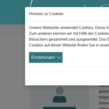
Hinweis zu Cookies
Zum Hauptinhalt springen
Sie sind hier:
Unsere Webseite verwendet Cookies. Diese hab
Gute Trauer
Alle News
News Details
Zum anderen können wir mit Hilfe der Cookies
Besuchern gesammelt und ausgewertet. Das Ein
Cookies auf dieser Website finden Sie in unse
W
Werden Sie
B
Einstellungen
Mitglied!
Urte
Nutzen Sie die Vorteile der
Mitgliedschaft im Verein
13
Aeternitas.
Das L
getre
trage
ihrem
getre