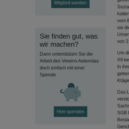
Mitglied werden
Sozia
hatte
vom 8
sie d
Urnen
Sie finden gut, was
von 2
wir machen?
Um di
Dann unterstützen Sie die
XII b
Arbeit des Vereins Aeternitas
In ih
doch einfach mit einer
getre
Spende
Kläge
Das L
verst
Sachs
Hier spenden
SGB I
Besta
Geric