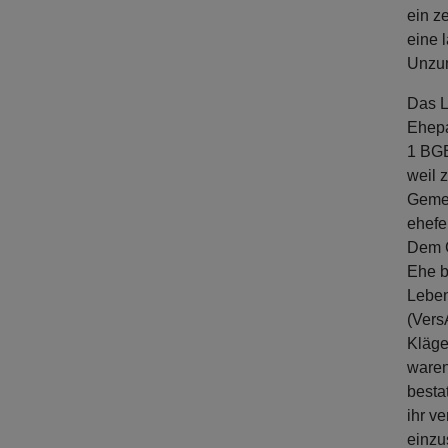
ein z
eine 
Unzum
Das L
Ehepa
1 BGB
weil 
Gemei
ehefe
Dem G
Ehe b
Leben
(Vers
Kläge
waren
besta
ihr v
einzu