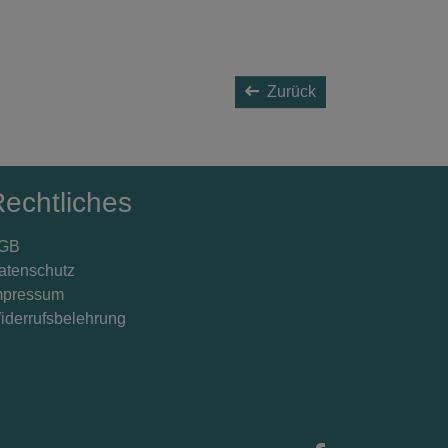
Zurück
echtliches
GB
atenschutz
mpressum
iderrufsbelehrung