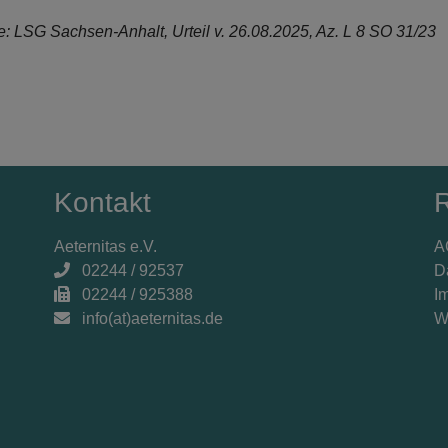
e: LSG Sachsen-Anhalt, Urteil v. 26.08.2025, Az. L 8 SO 31/23
Kontakt
R
Aeternitas e.V.
A
02244 / 92537
D
02244 / 925388
I
info(at)aeternitas.de
W