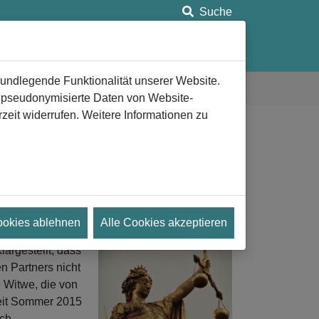
Suche
ung
Anlaufstellen
Aeternitas e.V.
rundlegende Funktionalität unserer Website.
n pseudonymisierte Daten von Website-
eit widerrufen. Weitere Informationen zu
bernahme der
ookies ablehnen
Alle Cookies akzeptieren
argestellt, dass
n Partners nicht
 Witwe, die von
eit Sommer 2015
uch