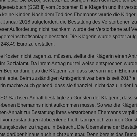
lgesetzbuch (SGB II) vom Jobcenter. Die Klägerin und ihr ver
n keine Kinder. Nach dem Tod des Ehemanns wurde die Klägeri
. Januar 2018 aufgefordert, die Bestattung des Verstorbenen z
ieser Aufforderung nicht nachkam, wurde der Verstorbene auf 
gemeinschaftsanlage bestattet. Die Klägerin wurde später aufg
.248,49 Euro zu erstatten.
e Kosten nicht tragen zu müssen, stellte die Klägerin einen 
eim Sozialamt. Da ihrem Antrag nur teilweise entsprochen wurde, 
rer Begründung gab die Klägerin an, dass sie von ihrem Eheman
nnt lebte. Beim zuständigen Amtsgericht war bereits seit 2017 
rin machte auch geltend, dass sie finanziell nicht dazu in der La
SG Sachsen-Anhalt bestätigte zu Gunsten der Klägerin, dass sie
orbenen Ehemanns nicht aufkommen müsse. So war die Kläger
en-Anhalt zur Bestattung ihres verstorbenen Ehemanns verpfli
I vom zuständigen Jobcenter erhielt, kam jedoch zu ihren Gunst
ttungskosten zu tragen, in Betracht. Die Übernahme der Bestat
hts darüber hinaus auch nicht zumutbar. Denn bereits das Bund