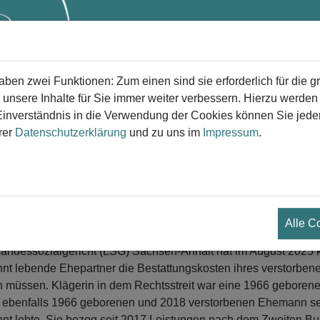
Start
Trauer
Trauerversorg
en zwei Funktionen: Zum einen sind sie erforderlich für die g
 unsere Inhalte für Sie immer weiter verbessern. Hierzu werde
verständnis in die Verwendung der Cookies können Sie jederz
rer
Datenschutzerklärung
und zu uns im
Impressum
.
egen Trennung keine Pflicht zur Ü
estattungskosten des Ehepartners
il des Landessozialgericht (LSG) Sachsen-Anhalt
.01.2026
Alle C
andessozialgericht (LSG) Sachsen-Anhalt hat im August 2025 kl
nnt lebende Ehepartner die Bestattungskosten ihres verstorbene
n müssen. Klägerin in dem Rechtsstreit war eine 1966 geborene
 ebenfalls 1966 geborenen und 2018 verstorbenen Ehemann s
nnt lebte. Sie bezog seit 2017 Leistungen nach dem Zweiten B