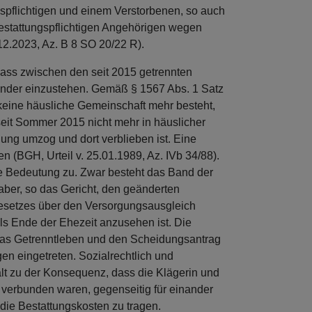
gspflichtigen und einem Verstorbenen, so auch
bestattungspflichtigen Angehörigen wegen
2.2023, Az. B 8 SO 20/22 R).
ass zwischen den seit 2015 getrennten
ander einzustehen. Gemäß § 1567 Abs. 1 Satz
keine häusliche Gemeinschaft mehr besteht,
 seit Sommer 2015 nicht mehr in häuslicher
ung umzog und dort verblieben ist. Eine
 (BGH, Urteil v. 25.01.1989, Az. IVb 34/88).
e Bedeutung zu. Zwar besteht das Band der
 aber, so das Gericht, den geänderten
esetzes über den Versorgungsausgleich
ls Ende der Ehezeit anzusehen ist. Die
 das Getrenntleben und den Scheidungsantrag
gen eingetreten. Sozialrechtlich und
lt zu der Konsequenz, dass die Klägerin und
 verbunden waren, gegenseitig für einander
die Bestattungskosten zu tragen.