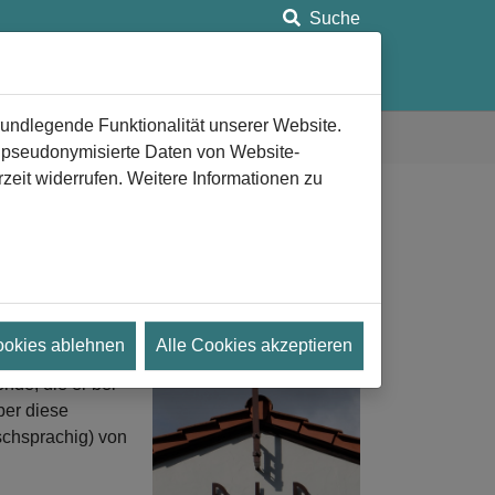
Suche
ung
Anlaufstellen
Aeternitas e.V.
rundlegende Funktionalität unserer Website.
n pseudonymisierte Daten von Website-
eit widerrufen. Weitere Informationen zu
ookies ablehnen
Alle Cookies akzeptieren
e & Now“ mit dem
nde, die er bei
ber diese
schsprachig) von