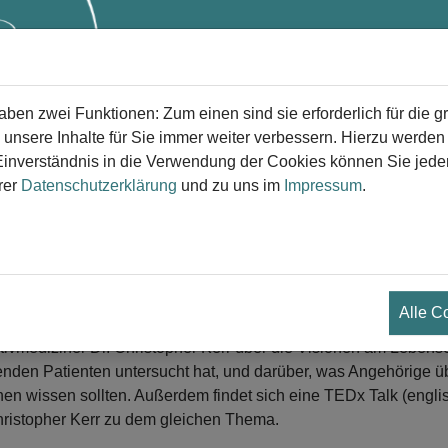
Start
Trauer
Trauerversorg
en zwei Funktionen: Zum einen sind sie erforderlich für die g
 unsere Inhalte für Sie immer weiter verbessern. Hierzu werde
verständnis in die Verwendung der Cookies können Sie jederz
rer
Datenschutzerklärung
und zu uns im
Impressum
.
Wie Menschen sterben, ist wichtig“
 erläutert die Rolle von Visionen am Lebensende
.07.2026
Alle C
nem Podcast (englischsprachig) spricht Peter O'Dowd von „Her
ativmediziner Dr. Christopher Kerr über die Visionen am Lebense
enden Patienten untersucht hat, und darüber, was Angehörige ü
nen wissen sollten. Außerdem findet sich eine TEDx Talk (engli
hristopher Kerr zu dem gleichen Thema.