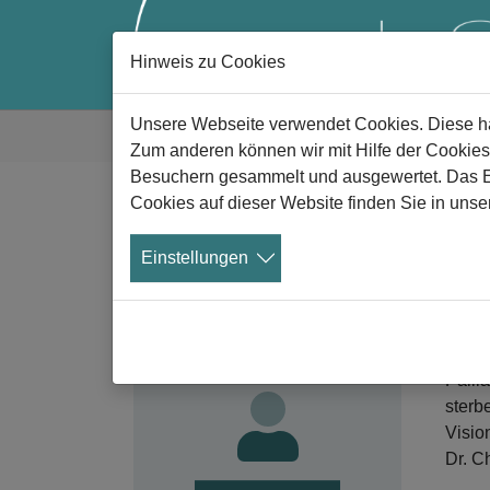
Hinweis zu Cookies
Zum Hauptinhalt springen
Sie sind hier:
Unsere Webseite verwendet Cookies. Diese hab
Gute Trauer
Alle News
News Details
Zum anderen können wir mit Hilfe der Cookies
Besuchern gesammelt und ausgewertet. Das Ein
Cookies auf dieser Website finden Sie in unse
„
Werden Sie
Einstellungen
Arzt
Mitglied!
Nutzen Sie die Vorteile der
02
Mitgliedschaft im Verein
In ei
Aeternitas.
Palli
sterb
Visio
Dr. C