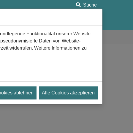
Suche
ung
Anlaufstellen
Aeternitas e.V.
rundlegende Funktionalität unserer Website.
n pseudonymisierte Daten von Website-
eit widerrufen. Weitere Informationen zu
konischen Werk e.V.
ookies ablehnen
Alle Cookies akzeptieren
 Tod des Verstorbenen hinaus und bietet für