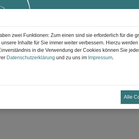
Start
Trauer
Trauerversorg
en zwei Funktionen: Zum einen sind sie erforderlich für die g
 unsere Inhalte für Sie immer weiter verbessern. Hierzu werde
verständnis in die Verwendung der Cookies können Sie jederz
rer
Datenschutzerklärung
und zu uns im
Impressum
.
ospiz - Die Brücke
ulantes Hospiz Bergisch Gladbach im Dia
Alle C
mbulante Hospiz-Die Brücke begleitet die Angehörigen über den
interbliebenen Trauergesprächskreise an.