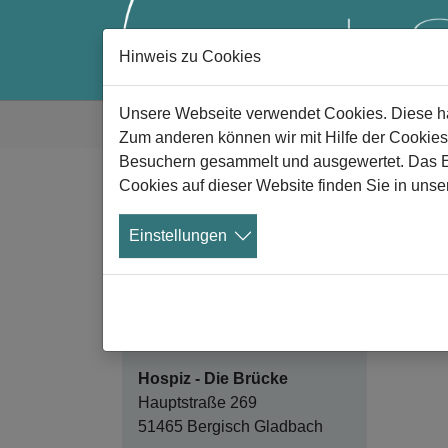
Hinweis zu Cookies
Zum Hauptinhalt springen
Sie sind hier:
Unsere Webseite verwendet Cookies. Diese hab
Gute Trauer
Anlaufstellen
Zum anderen können wir mit Hilfe der Cookies
Besuchern gesammelt und ausgewertet. Das Ein
Cookies auf dieser Website finden Sie in unse
H
Kontakt
Einstellungen
Amb
Das a
die H
Hospiz - Die Brücke
Hauptstraße 269
51465 Bergisch Gladbach