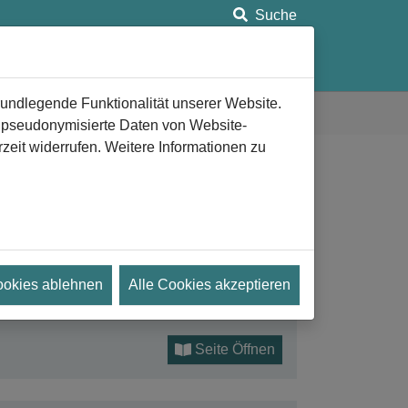
Suche
ung
Anlaufstellen
Aeternitas e.V.
rundlegende Funktionalität unserer Website.
n pseudonymisierte Daten von Website-
eit widerrufen. Weitere Informationen zu
en hilfreichen Informationen zum Trauerfall,
ookies ablehnen
Alle Cookies akzeptieren
rsorge sowie mit Hintergrundwissen für
Seite Öffnen