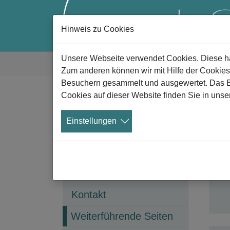
Hinweis zu Cookies
Zum Hauptinhalt springen
Sie sind hier:
Unsere Webseite verwendet Cookies. Diese hab
Gute Trauer
Weiterführende Seiten
Zum anderen können wir mit Hilfe der Cookies
Besuchern gesammelt und ausgewertet. Das Ein
Cookies auf dieser Website finden Sie in unse
W
Beirat
Einstellungen
Downloads
Ae
Das
Datenschutz
zum
AGB
Fac
Kontakt
(current)
Weiterführende Seiten