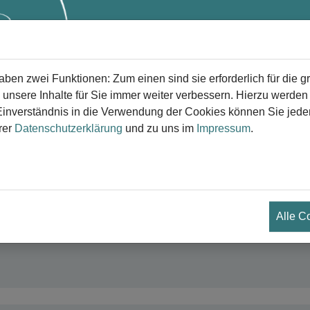
Start
Trauer
Trauerversorg
en zwei Funktionen: Zum einen sind sie erforderlich für die g
 unsere Inhalte für Sie immer weiter verbessern. Hierzu werde
verständnis in die Verwendung der Cookies können Sie jederz
rer
Datenschutzerklärung
und zu uns im
Impressum
.
eiterführende Seiten
ternitas e.V.
 Portal der Verbraucherinitiative Bestattungskultur mit zahlreich
Alle C
 Bestattungsrecht, zu Bestattungskosten und zur Bestattungsvo
hleute.