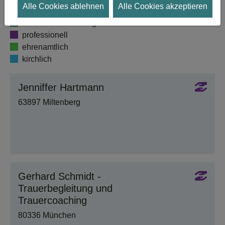
Alle Cookies ablehnen
Alle Cookies akzeptieren
Hospiz
Reha- und Nachsorgeklinik
professionell
ehrenamtlich
kirchlich
Jenniffer Hartmann
63897 Miltenberg
Gerhard Schmidt -
Trauerbegleitung und
Trauercoaching
80336 München