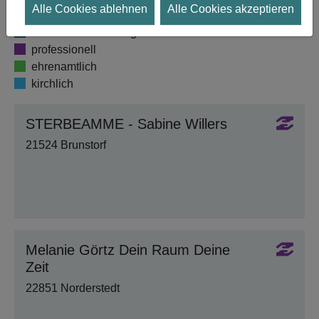
Alle Cookies ablehnen
Alle Cookies akzeptieren
Hospiz
Reha- und Nachsorgeklinik
professionell
ehrenamtlich
kirchlich
STERBEAMME - Sabine Willers
21524 Brunstorf
Melanie Görtz Dein Raum Deine
Zeit
22851 Norderstedt