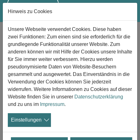
Hinweis zu Cookies
Zum Hauptinhalt springen
Unsere Webseite verwendet Cookies. Diese haben
Macht Trauer krank?
zwei Funktionen: Zum einen sind sie erforderlich für die
grundlegende Funktionalität unserer Website. Zum
anderen können wir mit Hilfe der Cookies unsere Inhalte
für Sie immer weiter verbessern. Hierzu werden
pseudonymisierte Daten von Website-Besuchern
gesammelt und ausgewertet. Das Einverständnis in die
Verwendung der Cookies können Sie jederzeit
widerrufen. Weitere Informationen zu Cookies auf dieser
Die Ansicht, dass Trauer an sich oder einzelne Aspekte
Website finden Sie in unserer
Datenschutzerklärung
des Trauerprozesses krankhaft sein könnten, hat schon
und zu uns im
Impressum
.
immer große Kontroversen ausgelöst. Es gibt zahlreiche
Gründe dafür, weshalb Trauerprozesse zunehmend als
Einstellungen
krankhaft angesehen werden, wie etwa die
Beschleunigung der Gesellschaft und die
gesellschaftliche Distanzierung von den Themen