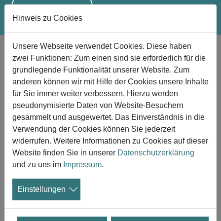
Hinweis zu Cookies
Zum Hauptinhalt springen
Unsere Webseite verwendet Cookies. Diese haben
Schuldgefühle in der Trauer
zwei Funktionen: Zum einen sind sie erforderlich für die
loslassen
grundlegende Funktionalität unserer Website. Zum
Bericht einer Betroffenen
anderen können wir mit Hilfe der Cookies unsere Inhalte
für Sie immer weiter verbessern. Hierzu werden
26.06.2023
pseudonymisierte Daten von Website-Besuchern
gesammelt und ausgewertet. Das Einverständnis in die
Sophia Dembling hat vor drei Jahren ihren
Verwendung der Cookies können Sie jederzeit
Mann Tom verloren. Seitdem hat sie viele
widerrufen. Weitere Informationen zu Cookies auf dieser
Stunden in Trauergruppen zugebracht und
Website finden Sie in unserer
Datenschutzerklärung
viele Menschen über ihre Trauer sprechen
und zu uns im
Impressum
.
hören. Genug, um zu wissen, dass sich zahlreiche
Menschen nach dem Verlust einer nahestehenden
Einstellungen
Person mit dem Gefühl der Schuld herumschlagen. Im
Folgenden geben wir ihren im Portal
www.psychologytoday.com auf Englisch veröffentlichten