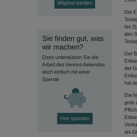
Mitglied werden
Die E
Testa
bis 3
den S
Sie finden gut, was
Testa
wir machen?
Der B
Dann unterstützen Sie die
Erbla
Arbeit des Vereins Aeternitas
der G
doch einfach mit einer
Entla
Spende
hat d
Die h
grob 
Pflic
Erbla
Hier spenden
Vertr
als G