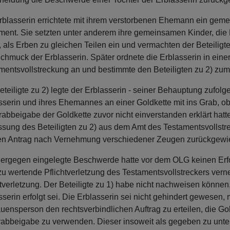
rblasserin errichtete mit ihrem verstorbenen Ehemann ein geme
ment. Sie setzten unter anderem ihre gemeinsamen Kinder, die B
), als Erben zu gleichen Teilen ein und vermachten der Beteiligt
chmuck der Erblasserin. Später ordnete die Erblasserin in eine
mentsvollstreckung an und bestimmte den Beteiligten zu 2) zum
eteiligte zu 2) legte der Erblasserin - seiner Behauptung zufol
sserin und ihres Ehemannes an einer Goldkette mit ins Grab, obw
rabbeigabe der Goldkette zuvor nicht einverstanden erklärt hatte
ssung des Beteiligten zu 2) aus dem Amt des Testamentsvollstr
en Antrag nach Vernehmung verschiedener Zeugen zurückgewi
iergegen eingelegte Beschwerde hatte vor dem OLG keinen Erfo
zu wertende Pflichtverletzung des Testamentsvollstreckers vern
htverletzung. Der Beteiligte zu 1) habe nicht nachweisen könne
sserin erfolgt sei. Die Erblasserin sei nicht gehindert gewesen,
auensperson den rechtsverbindlichen Auftrag zu erteilen, die G
rabbeigabe zu verwenden. Dieser insoweit als gegeben zu unte