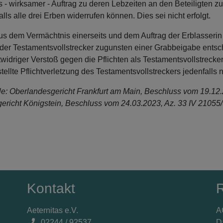
ls - wirksamer - Auftrag zu deren Lebzeiten an den Beteiligten z
alls alle drei Erben widerrufen können. Dies sei nicht erfolgt.
us dem Vermächtnis einerseits und dem Auftrag der Erblasserin a
der Testamentsvollstrecker zugunsten einer Grabbeigabe entsch
htwidriger Verstoß gegen die Pflichten als Testamentsvollstrecker
stellte Pflichtverletzung des Testamentsvollstreckers jedenfalls
le: Oberlandesgericht Frankfurt am Main, Beschluss vom 19.12
ericht Königstein, Beschluss vom 24.03.2023, Az. 33 IV 21055/
Kontakt
R
Aeternitas e.V.
A
02244 / 92537
D