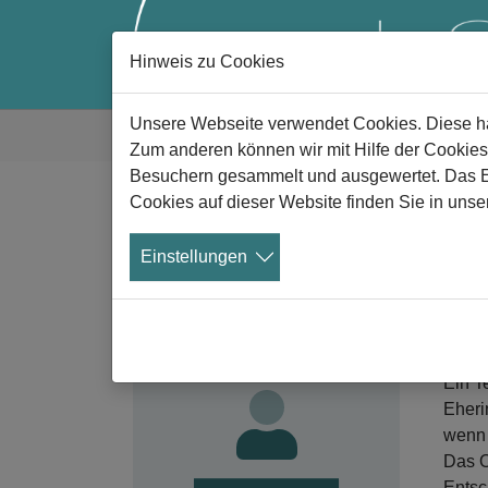
Hinweis zu Cookies
Zum Hauptinhalt springen
Sie sind hier:
Unsere Webseite verwendet Cookies. Diese hab
Gute Trauer
Alle News
News Details
Zum anderen können wir mit Hilfe der Cookies
Besuchern gesammelt und ausgewertet. Das Ein
Cookies auf dieser Website finden Sie in unse
U
Werden Sie
G
Einstellungen
Mitglied!
Test
Nutzen Sie die Vorteile der
Mitgliedschaft im Verein
02
Aeternitas.
Ein T
Eheri
wenn 
Das O
Entsc