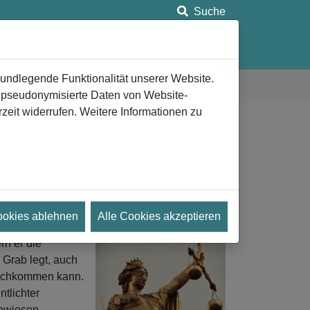
Suche
ung
Anlaufstellen
Aeternitas e.V.
rundlegende Funktionalität unserer Website.
n pseudonymisierte Daten von Website-
eit widerrufen. Weitere Informationen zu
en als Beigabe mit ins
tzung
ookies ablehnen
Alle Cookies akzeptieren
rn er die
 Grab legt, auch
nachkommen kann.
tlichter
ewiesen.