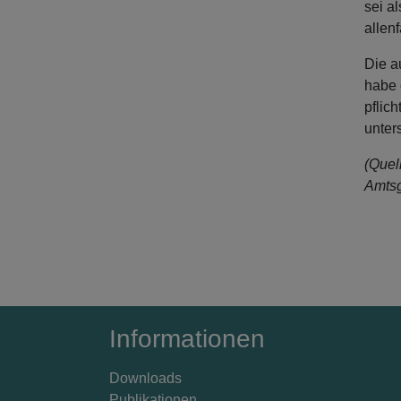
sei a
allenf
Die a
habe 
pflic
unter
(Quel
Amtsg
Informationen
Downloads
Publikationen