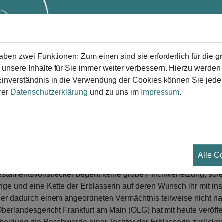
Start
Trauer
Trauerversorg
en zwei Funktionen: Zum einen sind sie erforderlich für die g
 unsere Inhalte für Sie immer weiter verbessern. Hierzu werde
verständnis in die Verwendung der Cookies können Sie jederz
rer
Datenschutzerklärung
und zu uns im
Impressum
.
rteil des OLG Frankfurt: Ringe dürf
rab
amentsvollstrecker begeht keine grobe Pflichtverle
.01.2024
Alle C
estamentsvollstrecker begeht keine grobe Pflichtverletzung, sofe
nge und eine Kette der Erblasserin auf deren Wunsch ihr mit ins
er dadurch einem angeordneten Vermächtnis teilweise nicht 
berlandesgericht Frankfurt am Main (OLG) hat mit heute veröffen
heidung die Beschwerde einer Tochter der Erblasserin zurückg