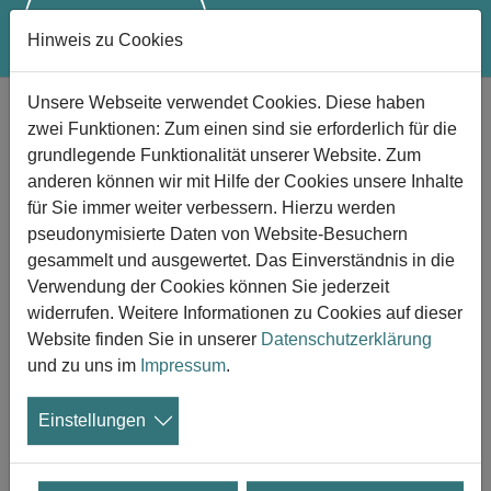
Hinweis zu Cookies
Zum Hauptinhalt springen
Unsere Webseite verwendet Cookies. Diese haben
Ramona Horstmann-Hooke - Bad
zwei Funktionen: Zum einen sind sie erforderlich für die
Bevensen
grundlegende Funktionalität unserer Website. Zum
Trauerbegleitung und Lebensberatung
anderen können wir mit Hilfe der Cookies unsere Inhalte
für Sie immer weiter verbessern. Hierzu werden
pseudonymisierte Daten von Website-Besuchern
gesammelt und ausgewertet. Das Einverständnis in die
Mein Angebot oder Anliegen
Verwendung der Cookies können Sie jederzeit
widerrufen. Weitere Informationen zu Cookies auf dieser
Ich habe selbst sehr viel Verluste erlebt. Meine Mutter war
Website finden Sie in unserer
Datenschutzerklärung
lange im Hospiz, ich habe 7 Kinder verloren und war
und zu uns im
Impressum
.
auch sonst lange nicht in der Lage ein normales Leben
zu führen.
Einstellungen
Ich bin medizinische Assistentin und habe im Jahre 2000
eine Ausbidung als Gesundheits-Ernährungs- u.