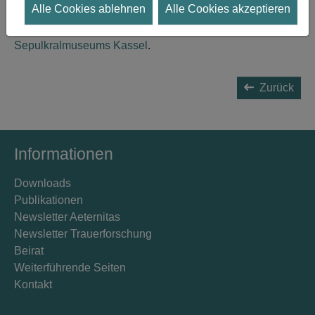
eröffnet und wird bis zum 3. März 2024 zu sehen sein.
Alle Cookies ablehnen
Alle Cookies akzeptieren
Weitere Informationen auf der
Website des
Sepulkralmuseums Kassel
.
Zurück
Informationen
Downloads
Publikationen
Newsletter Aeternitas
Newsletter Trauerforschung
Beirat
Weiterführende Seiten
Kontakt