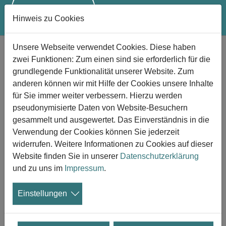
Hinweis zu Cookies
Zum Hauptinhalt springen
Unsere Webseite verwendet Cookies. Diese haben
Ausstellung "Was vom Ende bleibt"
zwei Funktionen: Zum einen sind sie erforderlich für die
Fotografien von Tina Ruisinger im
grundlegende Funktionalität unserer Website. Zum
anderen können wir mit Hilfe der Cookies unsere Inhalte
Sepulkralmuseum Kassel
für Sie immer weiter verbessern. Hierzu werden
pseudonymisierte Daten von Website-Besuchern
27.11.2023
gesammelt und ausgewertet. Das Einverständnis in die
Die Fotografien von Tina Ruisinger zeigen,
Verwendung der Cookies können Sie jederzeit
was vom menschlichen Körper nach einer
widerrufen. Weitere Informationen zu Cookies auf dieser
Kremation übrigbleibt. Es sind sensible
Website finden Sie in unserer
Datenschutzerklärung
Aufnahmen von 50 menschlichen Aschen
und zu uns im
Impressum
.
sowie großformatige Porträts von Objekten, die zu
Lebzeiten meist einen medizinischen Nutzen für die
Einstellungen
Verstorbenen hatten. Die Ausstellung wird am 1.
Dezember im Museum für Sepulkralkultur in Kassel