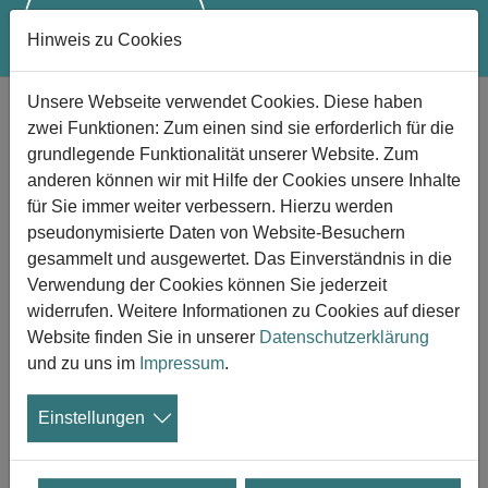
Hinweis zu Cookies
Zum Hauptinhalt springen
Unsere Webseite verwendet Cookies. Diese haben
Die Transformationskraft der Trauer
zwei Funktionen: Zum einen sind sie erforderlich für die
Bericht einer Autorin über die Zeit mit ihrem
grundlegende Funktionalität unserer Website. Zum
anderen können wir mit Hilfe der Cookies unsere Inhalte
todkranken Mann
für Sie immer weiter verbessern. Hierzu werden
pseudonymisierte Daten von Website-Besuchern
11.03.2024
gesammelt und ausgewertet. Das Einverständnis in die
In einem Text im Portal
Verwendung der Cookies können Sie jederzeit
psycholoytoday.com
schreibt die
widerrufen. Weitere Informationen zu Cookies auf dieser
Romanautorin Lynn Hightower über das
Website finden Sie in unserer
Datenschutzerklärung
letzte Jahr mit ihrem todkranken Mann und
und zu uns im
Impressum
.
wie sie zu dieser Zeit einen Roman verfasste - über eine
Frau, die ihren Mann verloren hatte und dessen
Einstellungen
mysteriösen Tod aufdecken wollte. Die Zeit der Trauer
habe ihr dabei auch enorme Freiheit verschafft. Hier eine