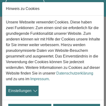
Hinweis zu Cookies
Zum Hauptinhalt springen
Unsere Webseite verwendet Cookies. Diese haben
Empfindungen von Glück am
zwei Funktionen: Zum einen sind sie erforderlich für die
Lebensende
grundlegende Funktionalität unserer Website. Zum
Bericht eines tödlich Erkrankten
anderen können wir mit Hilfe der Cookies unsere Inhalte
für Sie immer weiter verbessern. Hierzu werden
26.07.2024
pseudonymisierte Daten von Website-Besuchern
gesammelt und ausgewertet. Das Einverständnis in die
Simon Boas hat über sein Leben mit Krebs
Verwendung der Cookies können Sie jederzeit
geschrieben. Nun ist er am 15. Juli im Alter
widerrufen. Weitere Informationen zu Cookies auf dieser
von 47 Jahren verstorben. In einem BBC-
Website finden Sie in unserer
Datenschutzerklärung
Interview sagte er: "Meine Schmerzen sind
und zu uns im
Impressum
.
unter Kontrolle, und ich bin furchtbar glücklich - es klingt
seltsam, das zu sagen, aber ich bin so glücklich wie nie
Einstellungen
zuvor in meinem Leben."
Mattias Tranberg, der Autor des hier wiedergegebenen