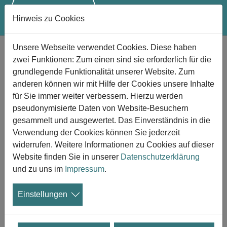
Hinweis zu Cookies
Zum Hauptinhalt springen
Unsere Webseite verwendet Cookies. Diese haben
Sozialbestattung: Kein Ausschluss
zwei Funktionen: Zum einen sind sie erforderlich für die
durch Verweis auf vorrangig
grundlegende Funktionalität unserer Website. Zum
Bestattungspflichtige
anderen können wir mit Hilfe der Cookies unsere Inhalte
Urteil des Landessozialgerichts Mecklenburg-
für Sie immer weiter verbessern. Hierzu werden
pseudonymisierte Daten von Website-Besuchern
Vorpommern
gesammelt und ausgewertet. Das Einverständnis in die
Verwendung der Cookies können Sie jederzeit
19.02.2025
widerrufen. Weitere Informationen zu Cookies auf dieser
Das Landessozialgericht (LSG)
Website finden Sie in unserer
Datenschutzerklärung
Mecklenburg-Vorpommern hat im
und zu uns im
Impressum
.
Dezember 2024 in einem Urteil klargestellt,
dass einem Anspruchsberechtigten auf
Einstellungen
Sozialbestattung gemäß § 74 SGB XII nicht unter Verweis
auf vorrangig Bestattungspflichtige die beantragte
Leistung verwehrt werden kann.