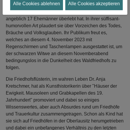
Alle Cookies ablehnen
Alle Cookies akzeptieren
sie auch ist. Schließlich ist die "Friedhofsflüsterin" eine
Witwe, die im 19. Jahrhundert beheimatet ist und
angeblich 17 Ehemänner überlebt hat. In ihrer süffisant-
humorvollen Art plaudert sie über Vorzeichen des Todes,
Bräuche und Volksglauben. Ihr Publikum freut es,
welches an diesem 4. November 2023 mit
Regenschirmen und Taschenlampen ausgestattet ist, um
der schwarzen Witwe an diesem Novemberabend
bedingungslos in die Dunkelheit des Waldfriedhofs zu
folgen.
Die Friedhofsflüsterin, im wahren Leben Dr. Anja
Kretschmer, hat als Kunsthistorikerin über "Häuser der
Ewigkeit. Mausoleen und Grabkapellen des 19.
Jahrhundert" promoviert und dabei so einiges
Wissenswertes, aber auch Absurdes rund um Friedhöfe
und Trauerkultur zusammengetragen. Schon als Kind hat
sie sich auf Friedhöfen in der Oberlausitz herumgetrieben
und dabei ein unbefangenes Verhältnis zu den letzten