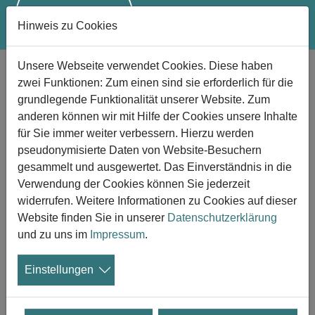
Hinweis zu Cookies
Zum Hauptinhalt springen
Unsere Webseite verwendet Cookies. Diese haben
Unterwegs mit der
zwei Funktionen: Zum einen sind sie erforderlich für die
"Friedhofsflüsterin" auf dem
grundlegende Funktionalität unserer Website. Zum
Duisburger Waldfriedhof
anderen können wir mit Hilfe der Cookies unsere Inhalte
Ein Bericht von Dirk R. Schuchardt
für Sie immer weiter verbessern. Hierzu werden
pseudonymisierte Daten von Website-Besuchern
07.11.2023
gesammelt und ausgewertet. Das Einverständnis in die
Verwendung der Cookies können Sie jederzeit
Eine seltsame Anspannung liegt in der
widerrufen. Weitere Informationen zu Cookies auf dieser
Trauerhalle des Waldfriedhofs. Gleich wird
Website finden Sie in unserer
Datenschutzerklärung
sie kommen: Die schwarze Witwe. Und
und zu uns im
Impressum
.
schon verstummen die Gespräche der rund
100 Zuschauer, als sie auch schon aus den hinteren
Einstellungen
Reihen nach vorne kommt. Mit ihrem auffallend
schwarzen Hut, dem langen schwarzen Mantel und der
Lockenmähne scheint sie wie aus der Zeit gefallen. Was