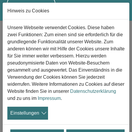
Hinweis zu Cookies
Zum Hauptinhalt springen
Unsere Webseite verwendet Cookies. Diese haben
Verlustbewältigung nach dem Verlust
zwei Funktionen: Zum einen sind sie erforderlich für die
eines Elternteils
grundlegende Funktionalität unserer Website. Zum
Ideen von Fachkräften
anderen können wir mit Hilfe der Cookies unsere Inhalte
für Sie immer weiter verbessern. Hierzu werden
26.10.2023
pseudonymisierte Daten von Website-Besuchern
gesammelt und ausgewertet. Das Einverständnis in die
Der Tod eines Elternteils kann eine zutiefst
Verwendung der Cookies können Sie jederzeit
erschütternde Erfahrung sein. Es gibt keine
widerrufen. Weitere Informationen zu Cookies auf dieser
richtigen oder falschen Reaktionsweisen,
Website finden Sie in unserer
Datenschutzerklärung
wenn ein Elternteil stirbt; alle Reaktionen
und zu uns im
Impressum
.
sind berechtigt. In einem, hier beschriebenen Artikel auf
der Website
www.forbes.com
haben die Autorinnen Emily
Einstellungen
Laurence und Sabrina Romanoff die Ideen von
verschiedenen Expertinnen und Experten wie etwa Dr.
Servaty-Seib und Dr. Katherine Shear zusammengefasst.