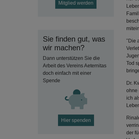
Mitglied werden
Leben
Famil
besch
mitei
Sie finden gut, was
"Die 
wir machen?
Verle
Jugen
Dann unterstützen Sie die
Tod s
Arbeit des Vereins Aeternitas
bring
doch einfach mit einer
Spende
Dr. K
ohne 
ich a
Leben
Rinal
Hier spenden
verri
der f