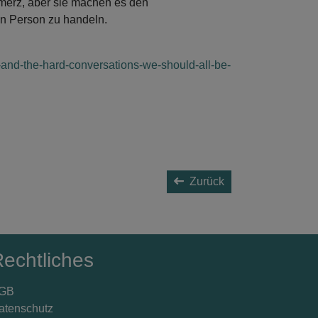
merz, aber sie machen es den
en Person zu handeln.
-and-the-hard-conversations-we-should-all-be-
Zurück
echtliches
GB
atenschutz