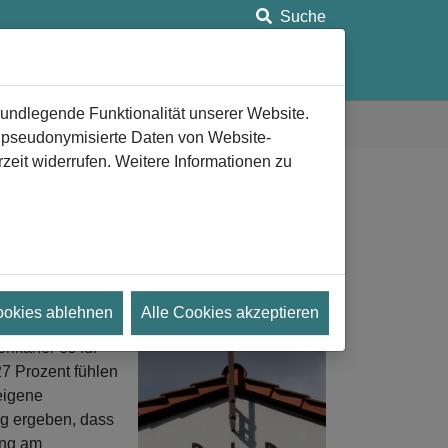
Suche
ung
Anlaufstellen
Aeternitas e.V.
rundlegende Funktionalität unserer Website.
n pseudonymisierte Daten von Website-
eit widerrufen. Weitere Informationen zu
er den Tod zu sprechen
ookies ablehnen
Alle Cookies akzeptieren
 darüber zu
rikaner es für
7 Prozent fühlen
eigene
g ergeben, dass
ung am