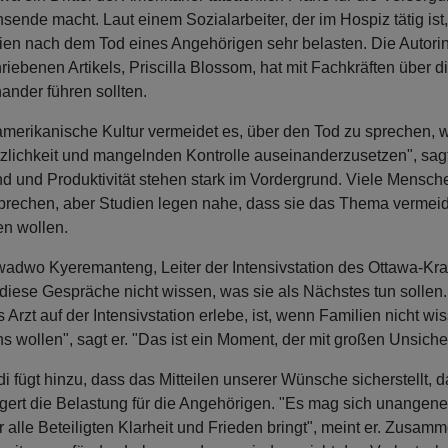
sende macht. Laut einem Sozialarbeiter, der im Hospiz tätig ist,
ien nach dem Tod eines Angehörigen sehr belasten. Die Autorin
riebenen Artikels, Priscilla Blossom, hat mit Fachkräften über
nander führen sollten.
amerikanische Kultur vermeidet es, über den Tod zu sprechen, we
tzlichkeit und mangelnden Kontrolle auseinanderzusetzen", sag
d und Produktivität stehen stark im Vordergrund. Viele Mensch
prechen, aber Studien legen nahe, dass sie das Thema vermeide
en wollen.
wadwo Kyeremanteng, Leiter der Intensivstation des Ottawa-Kr
diese Gespräche nicht wissen, was sie als Nächstes tun sollen.
ls Arzt auf der Intensivstation erlebe, ist, wenn Familien nicht
s wollen", sagt er. "Das ist ein Moment, der mit großen Unsicher
di fügt hinzu, dass das Mitteilen unserer Wünsche sicherstellt, 
ngert die Belastung für die Angehörigen. "Es mag sich unangeneh
ür alle Beteiligten Klarheit und Frieden bringt", meint er. Zusam