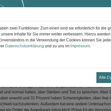
Start
Trauer
Trauerversorg
en zwei Funktionen: Zum einen sind sie erforderlich für die g
 unsere Inhalte für Sie immer weiter verbessern. Hierzu werde
verständnis in die Verwendung der Cookies können Sie jederz
rer
Datenschutzerklärung
und zu uns im
Impressum
.
arum Amerikaner es vermeiden, üb
 Gespräche, die wir alle führen sollten
.04.2025
Alle C
od holt uns alle ein. Warum also vermeiden so viele Menschen,
hen? Eine Umfrage in den USA zeigte, dass 91 Prozent der Ame
d und normal halten, über Sterben und Tod zu sprechen. Aber 2
dabei unwohl und 31 Prozent haben Schwierigkeiten, über ihre 
lichkeit nachzudenken. Außerdem hat eine andere Untersuchun
twa ein Drittel der Amerikaner tatsächlich Pläne für die Versorg