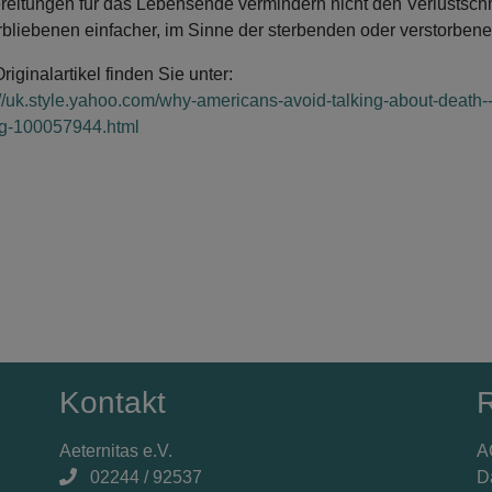
reitungen für das Lebensende vermindern nicht den Verlustsch
rbliebenen einfacher, im Sinne der sterbenden oder verstorben
riginalartikel finden Sie unter:
://uk.style.yahoo.com/why-americans-avoid-talking-about-death-
g-100057944.html
Kontakt
R
Aeternitas e.V.
A
02244 / 92537
D