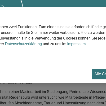
Start
Trauer
Trauerversorg
en zwei Funktionen: Zum einen sind sie erforderlich für die g
 unsere Inhalte für Sie immer weiter verbessern. Hierzu werde
verständnis in die Verwendung der Cookies können Sie jederz
rer
Datenschutzerklärung
und zu uns im
Impressum
.
nline-Umfrage "Auch Profis trauern
hiednahme und Trauerbegleitung in Pflege und Soz
.07.2026
Alle C
iten Sie Menschen über einen längeren Zeitraum am Lebense
Erfahrungen gefragt!
hmen einer Masterarbeit im Studiengang Perimortale Wissensc
rsität Regensburg wird untersucht, wie Mitarbeitende in Pflege-
lberufen Abschiednahme, Trauer und Unterstützung nach dem 