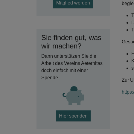
Mitglied werden
begle
T
D
T
Sie finden gut, was
Gesuc
wir machen?
H
Dann unterstützen Sie die
K
Arbeit des Vereins Aeternitas
s
doch einfach mit einer
Spende
Zur U
https
Hier spenden