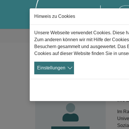
Hinweis zu Cookies
Zum Hauptinhalt springen
Sie sind hier:
Unsere Webseite verwendet Cookies. Diese hab
Gute Trauer
Alle News
News Details
Zum anderen können wir mit Hilfe der Cookies
Besuchern gesammelt und ausgewertet. Das Ein
Cookies auf dieser Website finden Sie in unse
O
Werden Sie
Einstellungen
Absc
Mitglied!
Nutzen Sie die Vorteile der
01
Mitgliedschaft im Verein
Begle
Aeternitas.
Ihre 
Im Ra
Unive
Sozia