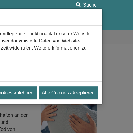
Suche
ung
Anlaufstellen
Aeternitas e.V.
rundlegende Funktionalität unserer Website.
n pseudonymisierte Daten von Website-
eit widerrufen. Weitere Informationen zu
"
ialer Arbeit
ookies ablehnen
Alle Cookies akzeptieren
nde? Dann sind
haften an der
 und
Tod von